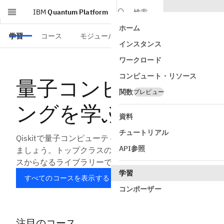
IBM
Quantum Platform
検索
ホーム
Skip to main content
学習
コース
モジュール
インスタンス
ワークロード
コンピュート・リソース
量子コンピューティ
関数
プレビュー
ングを学ぶ
資料
チュートリアル
Qiskitで量子コンピューティングの学習と応用を始め
API参照
ましょう。トップクラスの専門家による10以上のコー
スからなるライブラリーで学べます。
学習
すべてのコースを表示する
コンポーザー
注目のコース